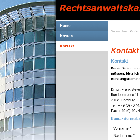
Home
Sie sind hier:
>> Kon
Kosten
Kontakt
Kontakt
Kontakt
Damit Sie in mei
müssen, bitte ich
Beratungstermins
Dr. jur. Frank Sieve
Bundesstrasse 11
20149 Hamburg
Tel.: + 49 (0) 40 / 
Fax: + 49 (0) 40 / 
Kontaktformula
Vorname *
Nachname *