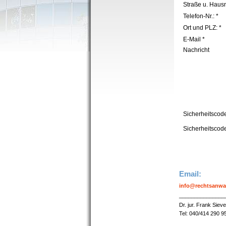
Straße u. Haus
Telefon-Nr.: *
Ort und PLZ: *
E-Mail *
Nachricht
Sicherheitscod
Sicherheitscod
Email:
info@rechtsanwal
_______________
Dr. jur. Frank Sie
Tel: 040/414 290 9