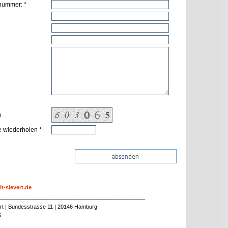
nummer: *
e
e wiederholen *
t-sievert.de
________________________________________________
vert | Bundesstrasse 11 | 20146 Hamburg
5